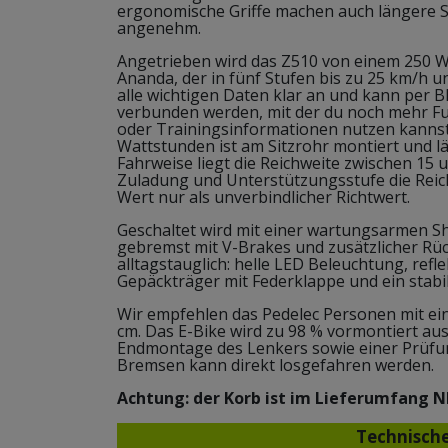
ergonomische Griffe machen auch längere S
angenehm.
Angetrieben wird das Z510 von einem 250 
Ananda, der in fünf Stufen bis zu 25 km/h un
alle wichtigen Daten klar an und kann per 
verbunden werden, mit der du noch mehr Fu
oder Trainingsinformationen nutzen kannst
Wattstunden ist am Sitzrohr montiert und lä
Fahrweise liegt die Reichweite zwischen 15 
Zuladung und Unterstützungsstufe die Reich
Wert nur als unverbindlicher Richtwert.
Geschaltet wird mit einer wartungsarmen 
gebremst mit V-Brakes und zusätzlicher Rüc
alltagstauglich: helle LED Beleuchtung, refl
Gepäckträger mit Federklappe und ein stabi
Wir empfehlen das Pedelec Personen mit ei
cm. Das E-Bike wird zu 98 % vormontiert aus
Endmontage des Lenkers sowie einer Prüfu
Bremsen kann direkt losgefahren werden.
Achtung: der Korb ist im Lieferumfang N
Technisch