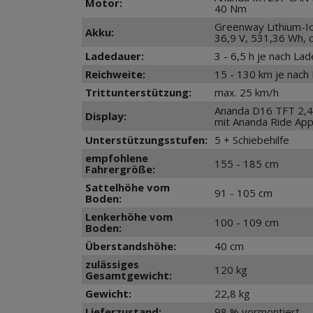
Motor:
40 Nm
Greenway Lithium-Io
Akku:
36,9 V, 531,36 Wh, c
Ladedauer:
3 - 6,5 h je nach La
Reichweite:
15 - 130 km je nach
Trittunterstützung:
max. 25 km/h
Ananda D16 TFT 2,4
Display:
mit Ananda Ride Ap
Unterstützungsstufen:
5 + Schiebehilfe
empfohlene
155 - 185 cm
Fahrergröße:
Sattelhöhe vom
91 - 105 cm
Boden:
Lenkerhöhe vom
100 - 109 cm
Boden:
Überstandshöhe:
40 cm
zulässiges
120 kg
Gesamtgewicht:
Gewicht:
22,8 kg
Lieferzustand:
98 % vormontiert