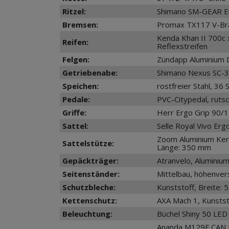
Ritzel:
Shimano SM-GEAR Ein
Bremsen:
Promax TX117 V-Bra
Kenda Khan II 700c 
Reifen:
Reflexstreifen
Felgen:
Zündapp Aluminium 
Getriebenabe:
Shimano Nexus SC-3
Speichen:
rostfreier Stahl, 36
Pedale:
PVC-Citypedal, ruts
Griffe:
Herr Ergo Grip 90/
Sattel:
Selle Royal Vivo Erg
Zoom Aluminium Ker
Sattelstütze:
Länge: 350 mm
Gepäckträger:
Atranvelo, Aluminiu
Seitenständer:
Mittelbau, höhenvers
Schutzbleche:
Kunststoff, Breite:
Kettenschutz:
AXA Mach 1, Kunstst
Beleuchtung:
Büchel Shiny 50 LED
Ananda M129F CAN R