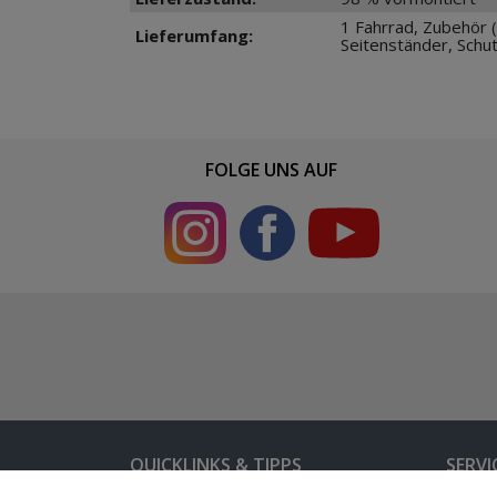
1 Fahrrad, Zubehör (
Lieferumfang:
Seitenständer, Schu
FOLGE UNS AUF
QUICKLINKS & TIPPS
SERVI