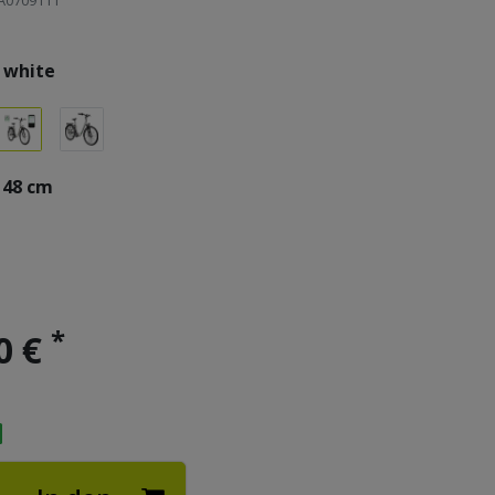
A0709111
 white
48 cm
*
0 €