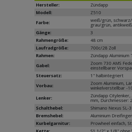
Hersteller:
Zündapp
Modell:
Z510
weiß/grün, schwarz/
Farbe:
grau/grün, antikweiß
Gänge:
3
Rahmengröße:
48 cm
Laufradgröße:
700c/28 Zoll
Rahmen:
Zündapp Aluminium T
Zoom 730 AMS Fede
Gabel:
einstellbarer Vorsp
Steuersatz:
1" halbintegriert
Zoom Aluminium, Lä
Vorbau:
winkelverstellbar -
Zündapp Citylenker,
Lenker:
mm, Durchmesser: 
Schalthebel:
Shimano Nexus SL-3S
Bremshebel:
Aluminium Dreifinge
Kurbelgarnitur:
Prowheel einfach, S
Kette:
S1 1/2" x 1/8" ohne 