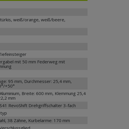
türkis, weiß/orange, weiß/beere,
iefeinsteiger
rgabel mit 50 mm Federweg mit
annung
nge: 95 mm, Durchmesser: 25,4 mm,
10°/+50°
 Aluminium, Breite: 600 mm, Klemmung 25,4
22,2 mm
41 RevoShift Drehgriffschalter 3-fach
rtyp
tahl, 38 Zähne, Kurbelarme: 170 mm
Verschlussglied