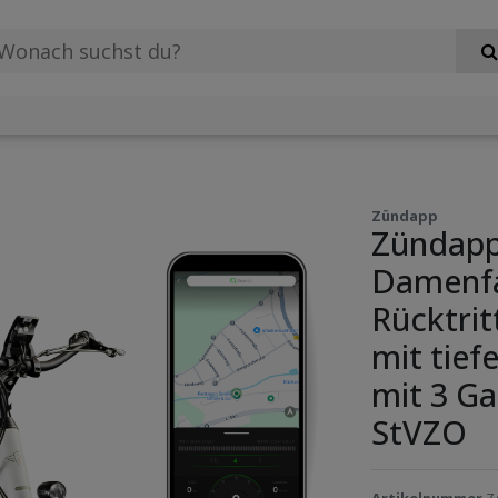
Zündapp
Zündapp
Damenfa
Rücktrit
mit tief
mit 3 G
StVZO