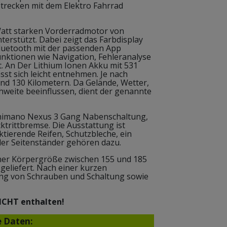
trecken mit dem Elektro Fahrrad
Watt starken Vorderradmotor von
terstützt. Dabei zeigt das Farbdisplay
Bluetooth mit der passenden App
nktionen wie Navigation, Fehleranalyse
. An Der Lithium Ionen Akku mit 531
sst sich leicht entnehmen. Je nach
und 130 Kilometern. Da Gelände, Wetter,
weite beeinflussen, dient der genannte
Shimano Nexus 3 Gang Nabenschaltung,
ktrittbremse. Die Ausstattung ist
ektierende Reifen, Schutzbleche, ein
ler Seitenständer gehören dazu.
ner Körpergröße zwischen 155 und 185
geliefert. Nach einer kurzen
ng von Schrauben und Schaltung sowie
ICHT enthalten!
e Daten: