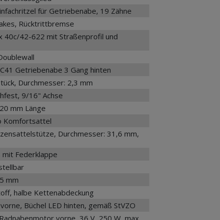
fachritzel für Getriebenabe, 19 Zähne
kes, Rücktrittbremse
x 40c/42-622 mit Straßenprofil und
Doublewall
C41 Getriebenabe 3 Gang hinten
 Stück, Durchmesser: 2,3 mm
chfest, 9/16" Achse
120 mm Länge
o Komfortsattel
zensattelstütze, Durchmesser: 31,6 mm,
m mit Federklappe
tellbar
 55 mm
off, halbe Kettenabdeckung
 vorne, Büchel LED hinten, gemäß StVZO
adnabenmotor vorne, 36 V, 250 W, max.