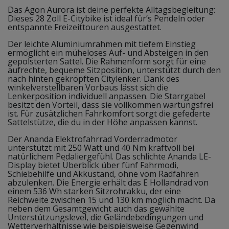
Das Agon Aurora ist deine perfekte Alltagsbegleitung:
Dieses 28 Zoll E-Citybike ist ideal für’s Pendeln oder
entspannte Freizeittouren ausgestattet.
Der leichte Aluminiumrahmen mit tiefem Einstieg
ermöglicht ein müheloses Auf- und Absteigen in den
gepolsterten Sattel. Die Rahmenform sorgt für eine
aufrechte, bequeme Sitzposition, unterstützt durch den
nach hinten gekröpften Citylenker. Dank des
winkelverstellbaren Vorbaus lässt sich die
Lenkerposition individuell anpassen. Die Starrgabel
besitzt den Vorteil, dass sie vollkommen wartungsfrei
ist. Für zusätzlichen Fahrkomfort sorgt die gefederte
Sattelstütze, die du in der Höhe anpassen kannst.
Der Ananda Elektrofahrrad Vorderradmotor
unterstützt mit 250 Watt und 40 Nm kraftvoll bei
natürlichem Pedaliergefühl. Das schlichte Ananda LE-
Display bietet Überblick über fünf Fahrmodi,
Schiebehilfe und Akkustand, ohne vom Radfahren
abzulenken. Die Energie erhält das E Hollandrad von
einem 536 Wh starken Sitzrohrakku, der eine
Reichweite zwischen 15 und 130 km möglich macht. Da
neben dem Gesamtgewicht auch das gewählte
Unterstützungslevel, die Geländebedingungen und
Wetterverhältnisse wie beispielsweise Gegenwind