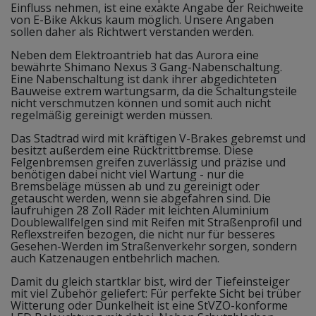
Einfluss nehmen, ist eine exakte Angabe der Reichweite
von E-Bike Akkus kaum möglich. Unsere Angaben
sollen daher als Richtwert verstanden werden.
Neben dem Elektroantrieb hat das Aurora eine
bewährte Shimano Nexus 3 Gang-Nabenschaltung.
Eine Nabenschaltung ist dank ihrer abgedichteten
Bauweise extrem wartungsarm, da die Schaltungsteile
nicht verschmutzen können und somit auch nicht
regelmäßig gereinigt werden müssen.
Das Stadtrad wird mit kräftigen V-Brakes gebremst und
besitzt außerdem eine Rücktrittbremse. Diese
Felgenbremsen greifen zuverlässig und präzise und
benötigen dabei nicht viel Wartung - nur die
Bremsbeläge müssen ab und zu gereinigt oder
getauscht werden, wenn sie abgefahren sind. Die
laufruhigen 28 Zoll Räder mit leichten Aluminium
Doublewallfelgen sind mit Reifen mit Straßenprofil und
Reflexstreifen bezogen, die nicht nur für besseres
Gesehen-Werden im Straßenverkehr sorgen, sondern
auch Katzenaugen entbehrlich machen.
Damit du gleich startklar bist, wird der Tiefeinsteiger
mit viel Zubehör geliefert: Für perfekte Sicht bei trüber
Witterung oder Dunkelheit ist eine StVZO-konforme