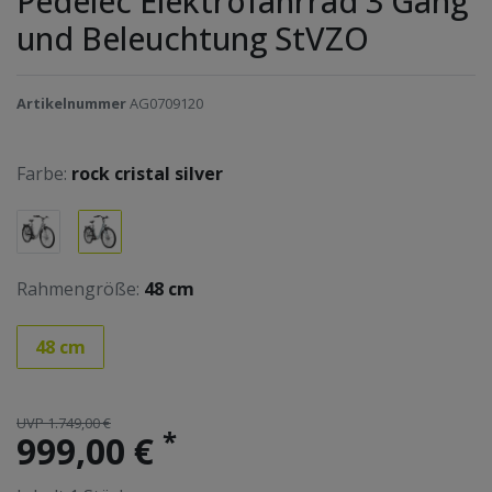
Pedelec Elektrofahrrad 3 Gang
und Beleuchtung StVZO
Artikelnummer
AG0709120
Farbe:
rock cristal silver
Rahmengröße:
48 cm
48 cm
UVP 1.749,00 €
*
999,00 €