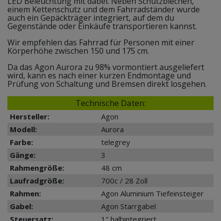
LED Beleuchtung mit dabei. Neben Schutzblechen,
einem Kettenschutz und dem Fahrradständer wurde
auch ein Gepäckträger integriert, auf dem du
Gegenstände oder Einkäufe transportieren kannst.
Wir empfehlen das Fahrrad für Personen mit einer
Körperhöhe zwischen 150 und 175 cm.
Da das Agon Aurora zu 98% vormontiert ausgeliefert
wird, kann es nach einer kurzen Endmontage und
Prüfung von Schaltung und Bremsen direkt losgehen.
Technische Daten:
Hersteller:
Agon
Modell:
Aurora
Farbe:
telegrey
Gänge:
3
Rahmengröße:
48 cm
Laufradgröße:
700c / 28 Zoll
Rahmen:
Agon Aluminium Tiefeinsteiger
Gabel:
Agon Starrgabel
Steuersatz:
1" halbintegriert