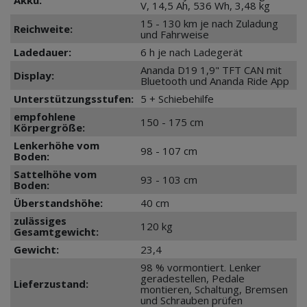
Akku:
V, 14,5 Ah, 536 Wh, 3,48 kg
15 - 130 km je nach Zuladung
Reichweite:
und Fahrweise
Ladedauer:
6 h je nach Ladegerät
Ananda D19 1,9" TFT CAN mit
Display:
Bluetooth und Ananda Ride App
Unterstützungsstufen:
5 + Schiebehilfe
empfohlene
150 - 175 cm
Körpergröße:
Lenkerhöhe vom
98 - 107 cm
Boden:
Sattelhöhe vom
93 - 103 cm
Boden:
Überstandshöhe:
40 cm
zulässiges
120 kg
Gesamtgewicht:
Gewicht:
23,4
98 % vormontiert. Lenker
geradestellen, Pedale
Lieferzustand:
montieren, Schaltung, Bremsen
und Schrauben prüfen