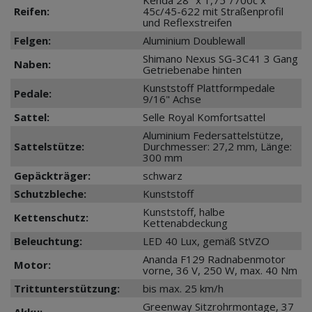
Kenda 28" x 1,75"/700c x
Reifen:
45c/45-622 mit Straßenprofil
und Reflexstreifen
Felgen:
Aluminium Doublewall
Shimano Nexus SG-3C41 3 Gang
Naben:
Getriebenabe hinten
Kunststoff Plattformpedale
Pedale:
9/16" Achse
Sattel:
Selle Royal Komfortsattel
Aluminium Federsattelstütze,
Sattelstütze:
Durchmesser: 27,2 mm, Länge:
300 mm
Gepäckträger:
schwarz
Schutzbleche:
Kunststoff
Kunststoff, halbe
Kettenschutz:
Kettenabdeckung
Beleuchtung:
LED 40 Lux, gemäß StVZO
Ananda F129 Radnabenmotor
Motor:
vorne, 36 V, 250 W, max. 40 Nm
Trittunterstützung:
bis max. 25 km/h
Greenway Sitzrohrmontage, 37