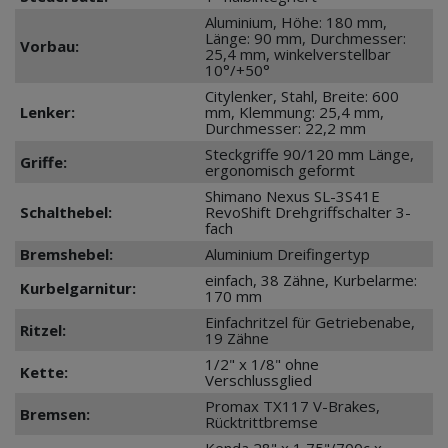
Aluminium, Höhe: 180 mm,
Länge: 90 mm, Durchmesser:
Vorbau:
25,4 mm, winkelverstellbar
10°/+50°
Citylenker, Stahl, Breite: 600
Lenker:
mm, Klemmung: 25,4 mm,
Durchmesser: 22,2 mm
Steckgriffe 90/120 mm Länge,
Griffe:
ergonomisch geformt
Shimano Nexus SL-3S41E
Schalthebel:
RevoShift Drehgriffschalter 3-
fach
Bremshebel:
Aluminium Dreifingertyp
einfach, 38 Zähne, Kurbelarme:
Kurbelgarnitur:
170 mm
Einfachritzel für Getriebenabe,
Ritzel:
19 Zähne
1/2" x 1/8" ohne
Kette:
Verschlussglied
Promax TX117 V-Brakes,
Bremsen:
Rücktrittbremse