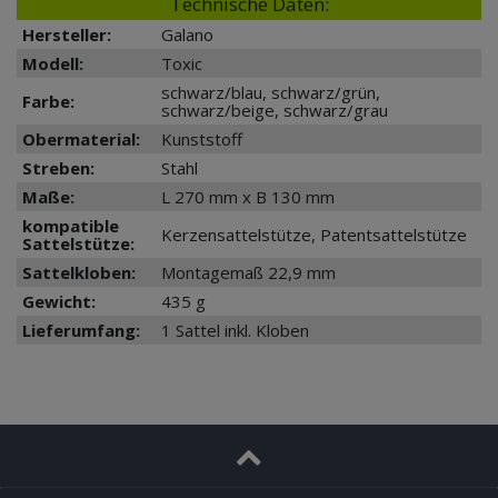
Technische Daten:
Hersteller:
Galano
Modell:
Toxic
schwarz/blau, schwarz/grün,
Farbe:
schwarz/beige, schwarz/grau
Obermaterial:
Kunststoff
Streben:
Stahl
Maße:
L 270 mm x B 130 mm
kompatible
Kerzensattelstütze, Patentsattelstütze
Sattelstütze:
Sattelkloben:
Montagemaß 22,9 mm
Gewicht:
435 g
Lieferumfang:
1 Sattel inkl. Kloben