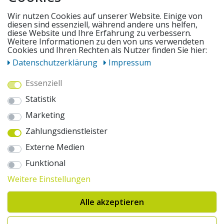
SERVICE
Wir nutzen Cookies auf unserer Website. Einige von
diesen sind essenziell, während andere uns helfen,
diese Website und Ihre Erfahrung zu verbessern.
Weitere Informationen zu den von uns verwendeten
UNSERE ANGEBOTE
Cookies und Ihren Rechten als Nutzer finden Sie hier:
Daten­schutz­erklärung
Impressum
ZAHLUNGSWEISEN
Essenziell
Statistik
WIR VERSENDEN MIT
Marketing
Zahlungsdienstleister
AUSZEICHNUNGEN & SICHERHEIT
Externe Medien
© 2026 pentagonsports.de
Funktional
Pentagon Sports GmbH & Co. KG
Weitere Einstellungen
Daten­schutz­erklärung
Widerrufs­recht
AGB
Impressum
Hinweise zur Batterieentsorgung
Alle akzeptieren
Cookie-Einstellungen ändern
Erklärung zur Barrierefreiheit
* Alle Preise inkl. gesetzlicher Mehrwertsteuer zuzüglich Versandkosten. Die