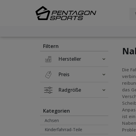
Filter
×
Filtern
Na
Hersteller
Die Fa
Preis
verbi
reibun
Radgröße
das G
Versch
Schei
Anpas
Kategorien
ist ei
Achsen
Nabenw
Kinderfahrrad-Teile
Proble