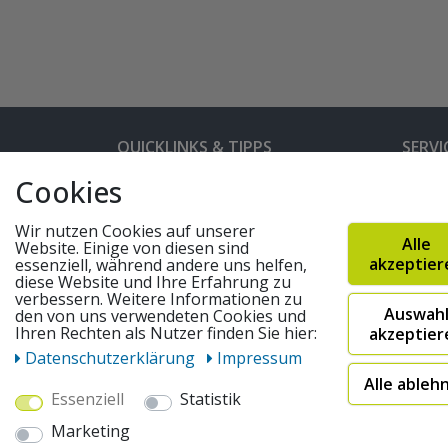
QUICKLINKS & TIPPS
SERVI
Cookies
Kunden-Login
Hilfe 
Bedienungsanleitungen
Versan
Wir nutzen Cookies auf unserer
Alle
Website. Einige von diesen sind
Partnerprogramm
Rahme
akzeptier
essenziell, während andere uns helfen,
diese Website und Ihre Erfahrung zu
Marken
Altger
verbessern. Weitere Informationen zu
Auswah
FAQ
Fahrra
den von uns verwendeten Cookies und
Ihren Rechten als Nutzer finden Sie hier:
akzeptier
Widerruf absenden
Daten­schutz­erklärung
Impressum
Alle ableh
Essenziell
Statistik
© 2026 pentagonsports.de
Marketing
Pentagon Sports GmbH & Co. KG