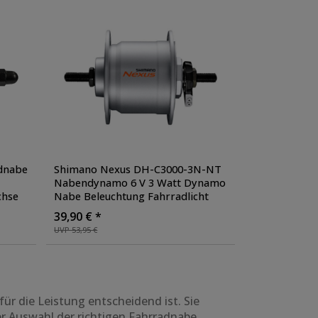
dnabe
Shimano Nexus DH-C3000-3N-NT
Nabendynamo 6 V 3 Watt Dynamo
chse
Nabe Beleuchtung Fahrradlicht
Felgenbremse V-Brake
,
39,90 € *
Ausführung: 36 Loch Mutterntyp
,
UVP 53,95 €
Farbe: silber
für die Leistung entscheidend ist. Sie
r Auswahl der richtigen Fahrradnabe