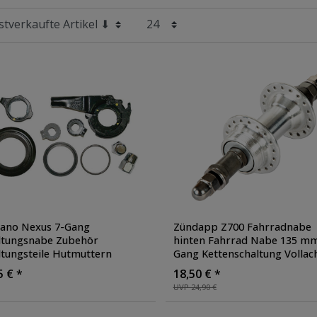
ano Nexus 7-Gang
Zündapp Z700 Fahrradnabe
ltungsnabe Zubehör
hinten Fahrrad Nabe 135 m
ltungsteile Hutmuttern
Gang Kettenschaltung Vollac
erungsscheiben R+7L
Hinterradnabe Felgenbrems
5 € *
18,50 € *
ngring Staubkappen
UVP 24,90 €