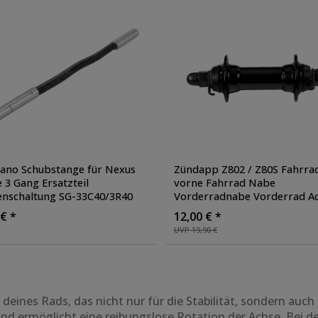
ano Schubstange für Nexus
Zündapp Z802 / Z80S Fahrra
 3 Gang Ersatzteil
vorne Fahrrad Nabe
nschaltung SG-33C40/3R40
Vorderradnabe Vorderrad A
ad E Bike Ersatzteile
vorne
, Ausführung: 36 Loch
 € *
12,00 € *
Mutterntyp
, Farbe: schwarz
UVP 19,90 €
deines Rads, das nicht nur für die Stabilität, sondern auch 
d ermöglicht eine reibungslose Rotation der Achse. Bei de