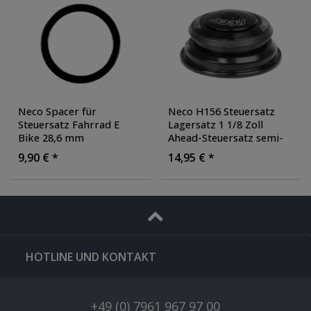
Neco Spacer für
Neco H156 Steuersatz
Steuersatz Fahrrad E
Lagersatz 1 1/8 Zoll
Bike 28,6 mm
Ahead-Steuersatz semi-
Distanzring Distanz
integriert gewindelos
9,90 € *
14,95 € *
Scheibe 5,0 mm
Z801
Aluminium
, Durchmesser:
28.6 mm
, Farbe: schwarz
HOTLINE UND KONTAKT
+49 (0) 7961 967 97 00