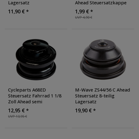
Lagersatz
Ahead Steuersatzkappe
Steuerkopflager 9-teilig E
mit Kralle für Fahrrad
11,90 € *
1,99 € *
Bike
Steuersatz
, Farbe:
UVP 4,90 €
schwarz
Cycleparts A68ED
M-Wave ZS44/56 C Ahead
Steuersatz Fahrrad 1 1/8
Steuersatz 8-teilig
Zoll Ahead semi
Lagersatz
integriert Lagersatz
Steuerkopflager Ahead-
12,95 € *
19,90 € *
Steuersatz Zündapp
UVP 13,95 €
HX522 EX630 TX630