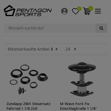
Filter
0
0
×
Hersteller
Preis
Radgröße
Zündapp Z801 Steuersatz
M-Wave Fork Fix
Fahrrad 1 1/8 Zoll
Einschlagkralle 1 1/8"