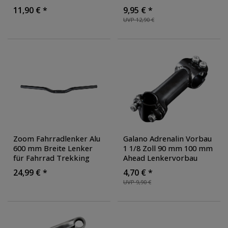
Cityrad Damenrad
Erweiterung Adapter
11,90 € *
9,95 € *
Hollandrad
Halterung
UVP 12,90 €
Zoom Fahrradlenker Alu
Galano Adrenalin Vorbau
600 mm Breite Lenker
1 1/8 Zoll 90 mm 100 mm
für Fahrrad Trekking
Ahead Lenkervorbau
MTB Riser Bar 600 mm
Fahrradvorbau
24,99 € *
4,70 € *
25,4 mm 6° Kröpfung
,
Fahrradlenkervorbau
UVP 9,90 €
Durchmesser: 25.4 mm
,
MTB Kinderfahrrad
Farbe: schwarz
universal