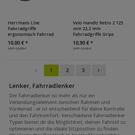
Herrmans Line
Velo Handlz Retro 2 125
Fahrradgriffe
mm 22,2 mm
ergonomisch Fahrrad
Fahrradgriffe Grips
Griffe winkelverstellbare
Lenkergriffe Set rechts
10,00 € *
10,90 € *
Lenkergriffe 22,2 mm
,
links rutschfest
, Farbe:
UVP 12,00 €
UVP 11,90 €
Ausführung: links
, Farbe:
braun
schwarz/grau
1
2
3
Lenker, Fahrradlenker
Der Fahrradlenker ist mehr als nur ein
Verbindungselement zwischen Rahmen und
Vorderrad - er ist entscheidend für deine Kontrolle
und den Fahrkomfort. Verschiedene Fahrradlenker
Typen bieten dir die Möglichkeit, deinen Fahrstil zu
optimieren und die ideale Sitzposition zu finden.