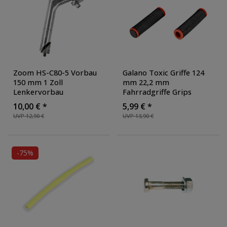
Zoom HS-C80-5 Vorbau
Galano Toxic Griffe 124
150 mm 1 Zoll
mm 22,2 mm
Lenkervorbau
Fahrradgriffe Grips
Fahrradvorbau
Lenkergriffe Set rechts
10,00 € *
5,99 € *
Fahrradlenkervorbau
links Gummigriffe
UVP 12,90 €
UVP 13,90 €
Schaftvorbau
rutschfest MTB
Gewindevorbau Zündapp
Mountainbike
, Farbe:
Z700
, Farbe: silber
schwarz/rot
-75%