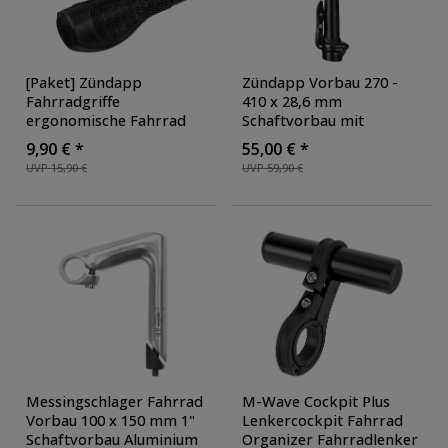
[Paket] Zündapp
Zündapp Vorbau 270 -
Fahrradgriffe
410 x 28,6 mm
ergonomische Fahrrad
Schaftvorbau mit
Griffe E Bike 22,2 mm
Klappmechanismus
9,90 € *
55,00 € *
Lenkergriffe Set oder
Lenkervorbau
UVP 15,90 €
UVP 59,90 €
einzeln 120 mm
,
Fahrradvorbau
Ausführung: links und
Fahrradlenkervorbau
rechts
Falträder Green 1.0 /
Z101 / Z101+ / ZXT20 /
ZT20R
Messingschlager Fahrrad
M-Wave Cockpit Plus
Vorbau 100 x 150 mm 1"
Lenkercockpit Fahrrad
Schaftvorbau Aluminium
Organizer Fahrradlenker