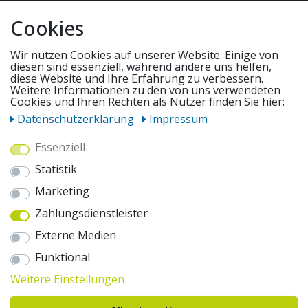
QUICKLINKS & TIPPS
Cookies
SERVICE
Wir nutzen Cookies auf unserer Website. Einige von
diesen sind essenziell, während andere uns helfen,
diese Website und Ihre Erfahrung zu verbessern.
UNSERE ANGEBOTE
Weitere Informationen zu den von uns verwendeten
Cookies und Ihren Rechten als Nutzer finden Sie hier:
Daten­schutz­erklärung
Impressum
ZAHLUNGSWEISEN
Essenziell
Statistik
WIR VERSENDEN MIT
Marketing
Zahlungsdienstleister
AUSZEICHNUNGEN & SICHERHEIT
Externe Medien
© 2026 pentagonsports.de
Funktional
Pentagon Sports GmbH & Co. KG
Weitere Einstellungen
Daten­schutz­erklärung
Widerrufs­recht
AGB
Impressum
Hinweise zur Batterieentsorgung