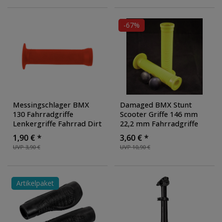
winkelverstellbar
,
Ausführung: Schaft 25.4
mm. Lenker 25.4 mm
,
-67%
Farbe: schwarz matt
Messingschlager BMX
Damaged BMX Stunt
130 Fahrradgriffe
Scooter Griffe 146 mm
Lenkergriffe Fahrrad Dirt
22,2 mm Fahrradgriffe
Griff Lenkergriff
Grips Lenkergriffe
1,90 € *
3,60 € *
Kunststoff
, Farbe: rot
Gummigriffe Set rechts
UVP 3,90 €
UVP 10,90 €
links
, Farbe: gelb
Artikelpaket