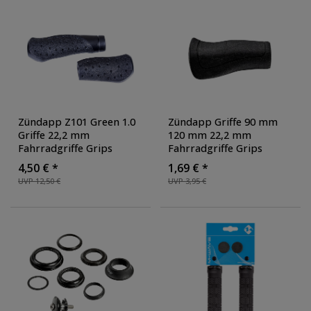
Zündapp Z101 Green 1.0
Zündapp Griffe 90 mm
Griffe 22,2 mm
120 mm 22,2 mm
Fahrradgriffe Grips
Fahrradgriffe Grips
Lenkergriffe Set rechts
Lenkergriffe rechts links
4,50 € *
1,69 € *
links Gummigriffe
universal
UVP 12,50 €
UVP 3,95 €
ergonomisch Faltrad
ergonomisch Set Paar
,
Klapprad
Farbe: schwarz