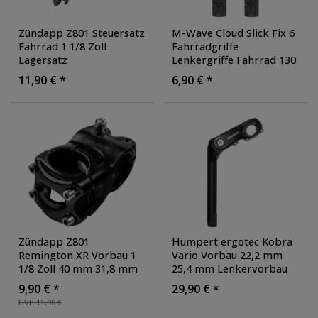
Zündapp Z801 Steuersatz
M-Wave Cloud Slick Fix 6
Fahrrad 1 1/8 Zoll
Fahrradgriffe
Lagersatz
Lenkergriffe Fahrrad 130
Steuerkopflager 9-teilig E
mm Fahrrad Griff Set
11,90 € *
6,90 € *
Bike
links rechts
Fahrradlenker Griffe mit
Stopfen
, Farbe: schwarz
Zündapp Z801
Humpert ergotec Kobra
Remington XR Vorbau 1
Vario Vorbau 22,2 mm
1/8 Zoll 40 mm 31,8 mm
25,4 mm Lenkervorbau
Ahead Lenkervorbau
Fahrradvorbau
9,90 € *
29,90 € *
Fahrradvorbau MTB
Fahrradlenkervorbau
UVP 11,90 €
Mountainbike
Schaftvorbau