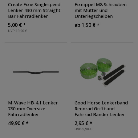
Create Fixie Singlespeed
Fixnippel M8 Schrauben
Lenker 430 mm Straight
mit Mutter und
Bar Fahrradlenker
Unterlegscheiben
Fahrradbügel
Lenkerklemmbolzen
5,00 € *
ab 1,50 € *
Lenkerstange
Sattelklemmbolzen für
UVP 19,90 €
Lenkerbügel Flat Bar
,
Sattelklemme Stahl
Farbe: neongelb
M-Wave HB-4.1 Lenker
Good Horse Lenkerband
780 mm Oversize
Rennrad Griffband
Fahrradlenker
Fahrrad Bänder Lenker
Fahrradbügel
Tape Carbon Optik
49,90 € *
2,95 € *
Lenkerstange
Crossrad Fixie Bar Tape
UVP 9,90 €
Lenkerbügel MTB Enduro
Klebeband mit Stopfen
,
Downhill Mountainbike
Farbe: grün