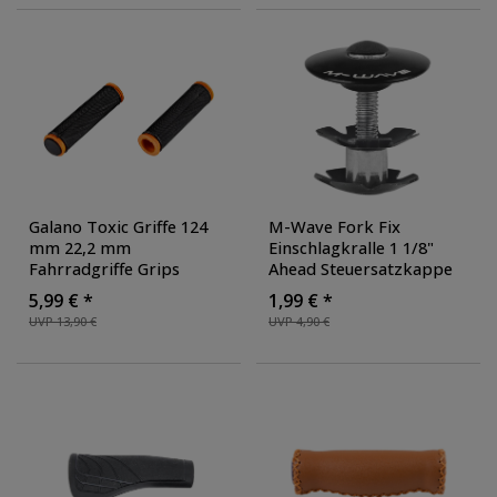
Riser Bar
, Ausführung:
Rise 20 mm
Galano Toxic Griffe 124
M-Wave Fork Fix
mm 22,2 mm
Einschlagkralle 1 1/8"
Fahrradgriffe Grips
Ahead Steuersatzkappe
Lenkergriffe Set rechts
mit Kralle für Fahrrad
5,99 € *
1,99 € *
links Gummigriffe
Steuersatz
, Farbe:
UVP 13,90 €
UVP 4,90 €
rutschfest MTB
schwarz
Mountainbike
, Farbe:
schwarz/orange